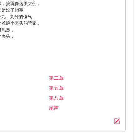
试，搞得像选美大会，
来是没了指望。
十九．九分的傻气，
个难缠小表头的管家，
当凤凰，
小表头，
第二章
第五章
第八章
尾声