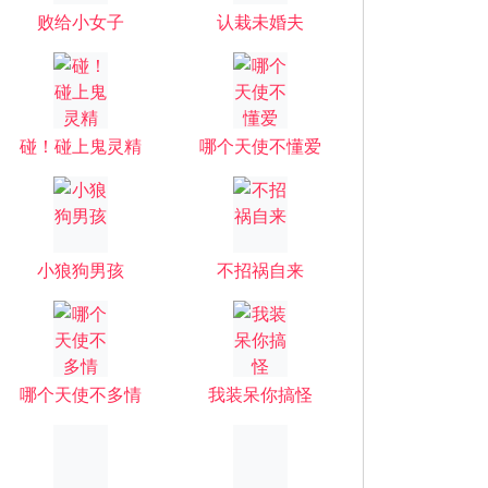
败给小女子
认栽未婚夫
碰！碰上鬼灵精
哪个天使不懂爱
小狼狗男孩
不招祸自来
哪个天使不多情
我装呆你搞怪